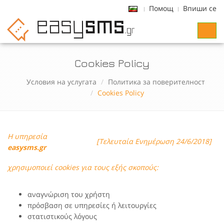
Помощ
Впиши се
Toggl
naviga
Cookies Policy
Условия на услугата
Политика за поверителност
Cookies Policy
Η υπηρεσία
[Τελευταία Ενημέρωση 24/6/2018]
easysms.gr
χρησιμοποιεί cookies για τους εξής σκοπούς:
αναγνώριση του χρήστη
πρόσβαση σε υπηρεσίες ή λειτουργίες
στατιστικούς λόγους